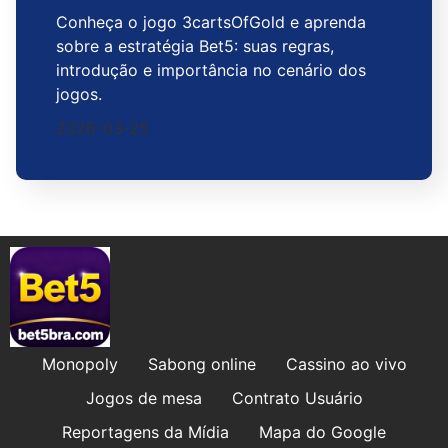
Conheça o jogo 3cartsOfGold e aprenda
sobre a estratégia Bet5: suas regras,
introdução e importância no cenário dos
jogos.
2026-03-25
Monopoly
Sabong online
Cassino ao vivo
Jogos de mesa
Contrato Usuário
Reportagens da Mídia
Mapa do Google