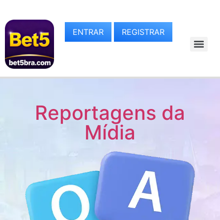
ENTRAR
REGISTRAR
Reportagens da
Mídia