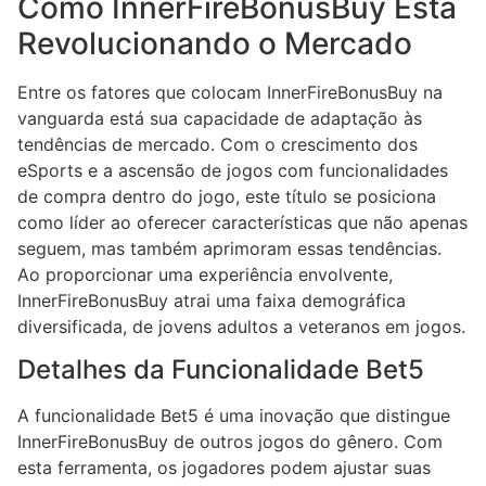
Como InnerFireBonusBuy Está
Revolucionando o Mercado
Entre os fatores que colocam InnerFireBonusBuy na
vanguarda está sua capacidade de adaptação às
tendências de mercado. Com o crescimento dos
eSports e a ascensão de jogos com funcionalidades
de compra dentro do jogo, este título se posiciona
como líder ao oferecer características que não apenas
seguem, mas também aprimoram essas tendências.
Ao proporcionar uma experiência envolvente,
InnerFireBonusBuy atrai uma faixa demográfica
diversificada, de jovens adultos a veteranos em jogos.
Detalhes da Funcionalidade Bet5
A funcionalidade Bet5 é uma inovação que distingue
InnerFireBonusBuy de outros jogos do gênero. Com
esta ferramenta, os jogadores podem ajustar suas