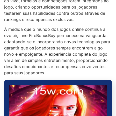
ao vivo, torneios e competições foram integrados ao
jogo, criando oportunidades para os jogadores
testarem suas habilidades contra outros através de
rankings e recompensas exclusivas.
À medida que o mundo dos jogos online continua a
evoluir, InnerFireBonusBuy permanece na vanguarda,
adaptando-se e incorporando novas tecnologias para
garantir que os jogadores sempre encontrem algo
novo e empolgante. A experiência completa do jogo
vai além de simples entretenimento, proporcionando
desafios emocionantes e recompensas envolventes
para seus jogadores.