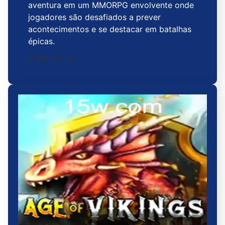
aventura em um MMORPG envolvente onde
jogadores são desafiados a prever
acontecimentos e se destacar em batalhas
épicas.
2026-02-13