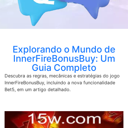
Explorando o Mundo de
InnerFireBonusBuy: Um
Guia Completo
Descubra as regras, mecânicas e estratégias do jogo
InnerFireBonusBuy, incluindo a nova funcionalidade
Bet5, em um artigo detalhado.