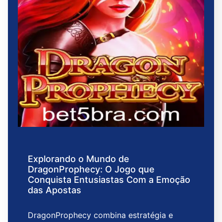
Explorando o Mundo de
DragonProphecy: O Jogo que
Conquista Entusiastas Com a Emoção
das Apostas
DragonProphecy combina estratégia e