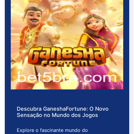
Descubra GaneshaFortune: O Novo
Sensação no Mundo dos Jogos
Explore o fascinante mundo do