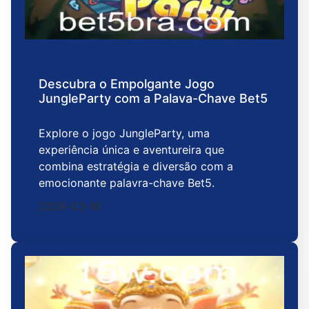
Descubra o Empolgante Jogo
JungleParty com a Palava-Chave Bet5
Explore o jogo JungleParty, uma
experiência única e aventureira que
combina estratégia e diversão com a
emocionante palavra-chave Bet5.
2026-03-10