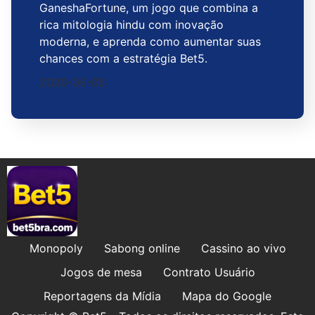
GaneshaFortune, um jogo que combina a
rica mitologia hindu com inovação
moderna, e aprenda como aumentar suas
chances com a estratégia Bet5.
2026-05-05
Monopoly
Sabong online
Cassino ao vivo
Jogos de mesa
Contrato Usuário
Reportagens da Mídia
Mapa do Google