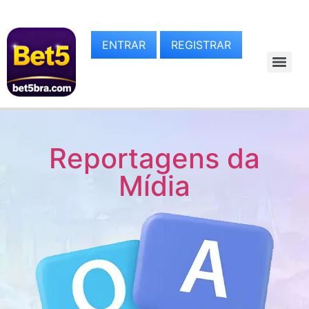
ENTRAR
REGISTRAR
Reportagens da
Mídia