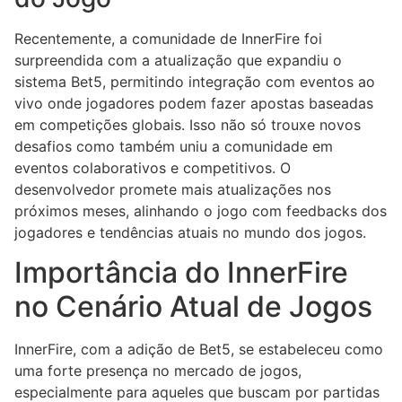
Recentemente, a comunidade de InnerFire foi
surpreendida com a atualização que expandiu o
sistema Bet5, permitindo integração com eventos ao
vivo onde jogadores podem fazer apostas baseadas
em competições globais. Isso não só trouxe novos
desafios como também uniu a comunidade em
eventos colaborativos e competitivos. O
desenvolvedor promete mais atualizações nos
próximos meses, alinhando o jogo com feedbacks dos
jogadores e tendências atuais no mundo dos jogos.
Importância do InnerFire
no Cenário Atual de Jogos
InnerFire, com a adição de Bet5, se estabeleceu como
uma forte presença no mercado de jogos,
especialmente para aqueles que buscam por partidas