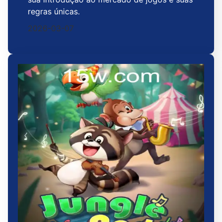
regras únicas.
2026-03-07