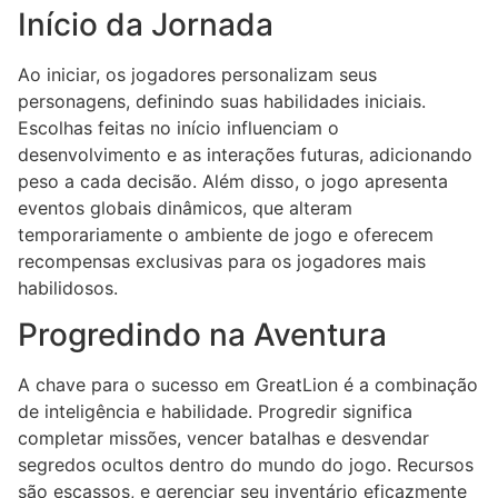
Início da Jornada
Ao iniciar, os jogadores personalizam seus
personagens, definindo suas habilidades iniciais.
Escolhas feitas no início influenciam o
desenvolvimento e as interações futuras, adicionando
peso a cada decisão. Além disso, o jogo apresenta
eventos globais dinâmicos, que alteram
temporariamente o ambiente de jogo e oferecem
recompensas exclusivas para os jogadores mais
habilidosos.
Progredindo na Aventura
A chave para o sucesso em GreatLion é a combinação
de inteligência e habilidade. Progredir significa
completar missões, vencer batalhas e desvendar
segredos ocultos dentro do mundo do jogo. Recursos
são escassos, e gerenciar seu inventário eficazmente