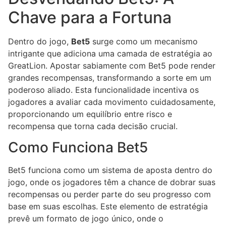
Chave para a Fortuna
Dentro do jogo,
Bet5
surge como um mecanismo
intrigante que adiciona uma camada de estratégia ao
GreatLion. Apostar sabiamente com Bet5 pode render
grandes recompensas, transformando a sorte em um
poderoso aliado. Esta funcionalidade incentiva os
jogadores a avaliar cada movimento cuidadosamente,
proporcionando um equilíbrio entre risco e
recompensa que torna cada decisão crucial.
Como Funciona Bet5
Bet5 funciona como um sistema de aposta dentro do
jogo, onde os jogadores têm a chance de dobrar suas
recompensas ou perder parte do seu progresso com
base em suas escolhas. Este elemento de estratégia
prevê um formato de jogo único, onde o