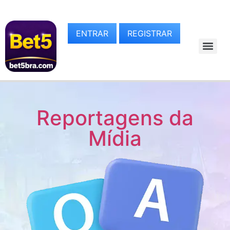
ENTRAR
REGISTRAR
Reportagens da
Mídia