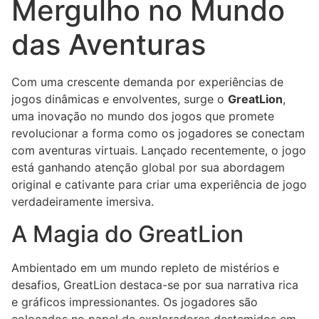
Mergulho no Mundo
das Aventuras
Com uma crescente demanda por experiências de
jogos dinâmicas e envolventes, surge o
GreatLion
,
uma inovação no mundo dos jogos que promete
revolucionar a forma como os jogadores se conectam
com aventuras virtuais. Lançado recentemente, o jogo
está ganhando atenção global por sua abordagem
original e cativante para criar uma experiência de jogo
verdadeiramente imersiva.
A Magia do GreatLion
Ambientado em um mundo repleto de mistérios e
desafios, GreatLion destaca-se por sua narrativa rica
e gráficos impressionantes. Os jogadores são
colocados no papel de exploradores destemidos em