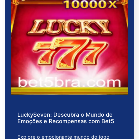
LuckySeven: Descubra o Mundo de
Emoções e Recompensas com Bet5
Explore o emocionante mundo do jogo