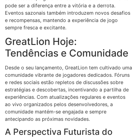
pode ser a diferença entre a vitória e a derrota.
Eventos sazonais também introduzem novos desafios
e recompensas, mantendo a experiência de jogo
sempre fresca e excitante.
GreatLion Hoje:
Tendências e Comunidade
Desde o seu lançamento, GreatLion tem cultivado uma
comunidade vibrante de jogadores dedicados. Fóruns
e redes sociais estão repletos de discussões sobre
estratégias e descobertas, incentivando a partilha de
experiências. Com atualizações regulares e eventos
ao vivo organizados pelos desenvolvedores, a
comunidade mantém-se engajada e sempre
antecipando as próximas novidades.
A Perspectiva Futurista do