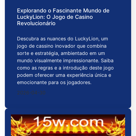
Explorando o Fascinante Mundo de
LuckyLion: O Jogo de Casino
Revolucionário
Descubra as nuances do LuckyLion, um
jogo de cassino inovador que combina
sorte e estratégia, ambientado em um
mundo visualmente impressionante. Saiba
como as regras e a introdução deste jogo
podem oferecer uma experiência única e
emocionante para os jogadores.
2026-04-30