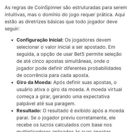
As regras de CoinSpinner são estruturadas para serem
intuitivas, mas o domínio do jogo requer prática. Aqui
estão as diretrizes básicas que todo jogador deve
seguir:
Configuração Inicial:
Os jogadores devem
selecionar o valor inicial a ser apostado. Em
seguida, a opção de usar Bet5 permite seleção
de até cinco apostas simultâneas, onde o
jogador pode definir diferentes probabilidades
de ocorrência para cada aposta.
Giro da Moeda:
Após definir suas apostas, o
usuário ativa o giro da moeda. A moeda virtual
começa a girar, gerando uma expectativa
palpável até sua paragem.
Resultado:
O resultado é exibido após a moeda
parar. Se o jogador previu corretamente, ele
recebe os lucros calculados com base nos
multiplicadores aplicados às suas apostas