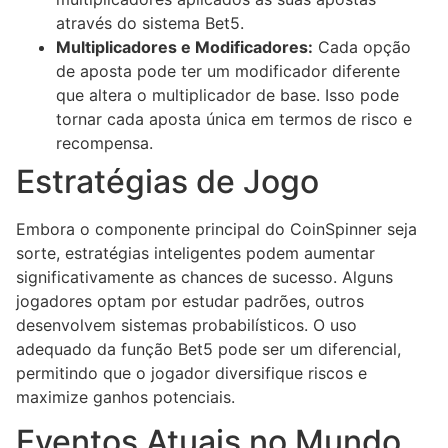
através do sistema Bet5.
Multiplicadores e Modificadores:
Cada opção
de aposta pode ter um modificador diferente
que altera o multiplicador de base. Isso pode
tornar cada aposta única em termos de risco e
recompensa.
Estratégias de Jogo
Embora o componente principal do CoinSpinner seja
sorte, estratégias inteligentes podem aumentar
significativamente as chances de sucesso. Alguns
jogadores optam por estudar padrões, outros
desenvolvem sistemas probabilísticos. O uso
adequado da função Bet5 pode ser um diferencial,
permitindo que o jogador diversifique riscos e
maximize ganhos potenciais.
Eventos Atuais no Mundo