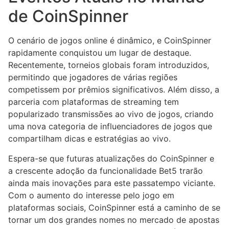
de CoinSpinner
O cenário de jogos online é dinâmico, e CoinSpinner
rapidamente conquistou um lugar de destaque.
Recentemente, torneios globais foram introduzidos,
permitindo que jogadores de várias regiões
competissem por prêmios significativos. Além disso, a
parceria com plataformas de streaming tem
popularizado transmissões ao vivo de jogos, criando
uma nova categoria de influenciadores de jogos que
compartilham dicas e estratégias ao vivo.
Espera-se que futuras atualizações do CoinSpinner e
a crescente adoção da funcionalidade Bet5 trarão
ainda mais inovações para este passatempo viciante.
Com o aumento do interesse pelo jogo em
plataformas sociais, CoinSpinner está a caminho de se
tornar um dos grandes nomes no mercado de apostas