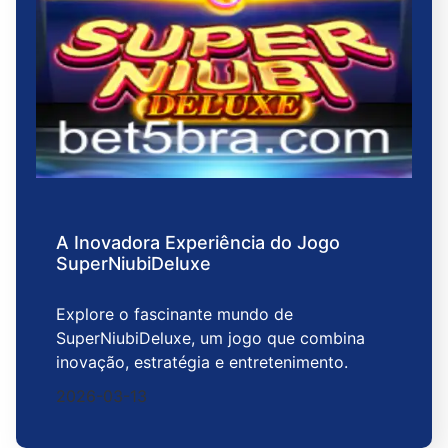
A Inovadora Experiência do Jogo
SuperNiubiDeluxe
Explore o fascinante mundo de
SuperNiubiDeluxe, um jogo que combina
inovação, estratégia e entretenimento.
2026-03-13